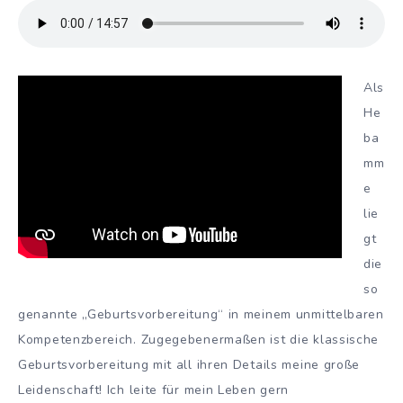
Als
He
ba
mm
e
lie
gt
die
so
genannte „Geburtsvorbereitung“ in meinem unmittelbaren
Kompetenzbereich. Zugegebenermaßen ist die klassische
Geburtsvorbereitung mit all ihren Details meine große
Leidenschaft! Ich leite für mein Leben gern